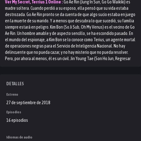
Ver
My Secret, Terrius 1
Online :
Go Ae Rin (Jung In Sun, Go Go Waikiki) es
madre soltera. Cuando perdió a su esposo, ella pensó que su vida estaba
destrozada. Go Ae Rin pronto se da cuenta de que algo sucio estaba en juego
en la muerte de su marido. Y a menos que descubra lo que sucedió, su familia
siempre estará en peligro. Kim Bon (So Ji Sub, Oh My Venus) es el vecino de Go
Ae Rin. Un hombre amable y de aspecto sencillo, se ha escondido pasado. En
el mundo del espionaje, a Kim Bon se lo conoce como Terius, un agente mortal
de operaciones negras para el Servicio de Inteligencia Nacional. No hay
delincuente que no pueda cazar, y no hay misterio que no pueda resolver.
Pero, por ahora al menos, él es un civil. Jin Young Tae (Son Ho Jun, Regresar
Pareja) es un estafador. Él sabe algo sobre la conspiración que se llevó la
vida del marido de Go Ae Rin. Sin embargo, eso no significa que esté
dispuesto a compartir. Yoo Ji Yeon (Im Se Mi, Ms. Perfecto) es un agente del
Servicio Nacional de Inteligencia. Mortal y aparentemente fría, ella tiene un
DETALLES
punto débil para Kim Bon. Cuando Go Ae Rin decide descubrir el misterio
Estreno
detrás de la muerte de su esposo, no todos son solidarios. Las personas más
mortales del mundo la están mirando, pero no se dan cuenta de que tiene al
27 de septiembre de 2018
legendario Terius de su lado, literalmente.
Episodios
16 episodios
Idiomas de audio