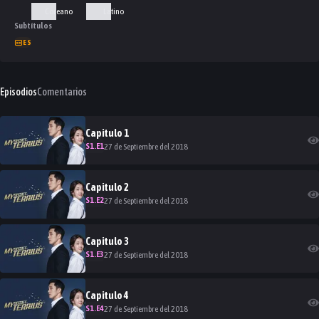
Coreano
Latino
Subtítulos
ES
Episodios
Comentarios
Capitulo
1
S
1
.E
1
27 de Septiembre del 2018
Capitulo
2
S
1
.E
2
27 de Septiembre del 2018
Capitulo
3
S
1
.E
3
27 de Septiembre del 2018
Capitulo
4
S
1
.E
4
27 de Septiembre del 2018