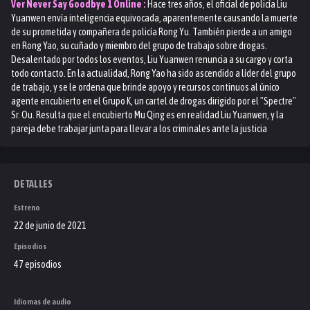
Ver
Never Say Goodbye 1
Online :
Hace tres años, el oficial de policía Liu
Yuanwen envía inteligencia equivocada, aparentemente causando la muerte
de su prometida y compañera de policía Rong Yu. También pierde a un amigo
en Rong Yao, su cuñado y miembro del grupo de trabajo sobre drogas.
Desalentado por todos los eventos, Liu Yuanwen renuncia a su cargo y corta
todo contacto. En la actualidad, Rong Yao ha sido ascendido a líder del grupo
de trabajo, y se le ordena que brinde apoyo y recursos continuos al único
agente encubierto en el Grupo K, un cartel de drogas dirigido por el "Spectre"
Sr. Ou. Resulta que el encubierto Mu Qing es en realidad Liu Yuanwen, y la
pareja debe trabajar junta para llevar a los criminales ante la justicia
DETALLES
Estreno
22 de junio de 2021
Episodios
47 episodios
Idiomas de audio