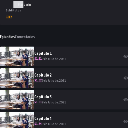
Mandarín
Subtítulos
ES
Episodios
Comentarios
Capitulo
1
S
1
.E
1
9 de Julio del 2021
Capitulo
2
S
1
.E
2
9 de Julio del 2021
Capitulo
3
S
1
.E
3
9 de Julio del 2021
Capitulo
4
S
1
.E
4
9 de Julio del 2021