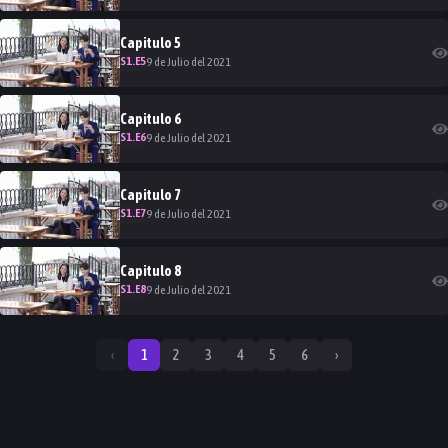
Capitulo
5
S
1
.E
5
9 de Julio del 2021
Capitulo
6
S
1
.E
6
9 de Julio del 2021
Capitulo
7
S
1
.E
7
9 de Julio del 2021
Capitulo
8
S
1
.E
8
9 de Julio del 2021
‹
1
2
3
4
5
6
›