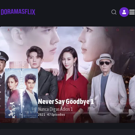
M
Never Say Goodbye 1
Nunca Digas Adios 1
2021 · 47 Episodios