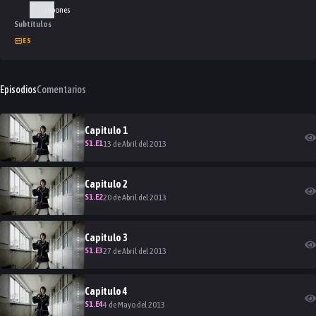
Japones
Subtítulos
ES
Episodios
Comentarios
Capitulo
1
S
1
.E
1
13 de Abril del 2013
Capitulo
2
S
1
.E
2
20 de Abril del 2013
Capitulo
3
S
1
.E
3
27 de Abril del 2013
Capitulo
4
S
1
.E
4
4 de Mayo del 2013