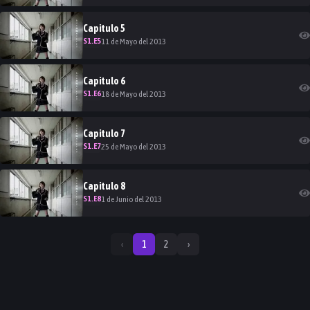
Capitulo
5
S
1
.E
5
11 de Mayo del 2013
Capitulo
6
S
1
.E
6
18 de Mayo del 2013
Capitulo
7
S
1
.E
7
25 de Mayo del 2013
Capitulo
8
S
1
.E
8
1 de Junio del 2013
‹
1
2
›