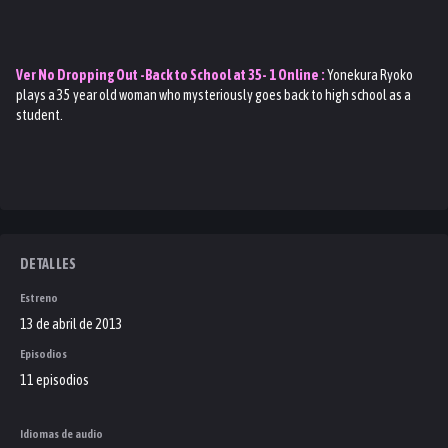
Ver
No Dropping Out -Back to School at 35- 1
Online :
Yonekura Ryoko
plays a 35 year old woman who mysteriously goes back to high school as a
student.
DETALLES
Estreno
13 de abril de 2013
Episodios
11 episodios
Idiomas de audio