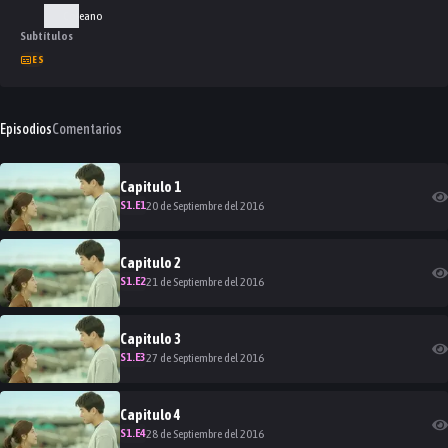
Coreano
Subtítulos
ES
Episodios
Comentarios
Capitulo
1
S
1
.E
1
20 de Septiembre del 2016
Capitulo
2
S
1
.E
2
21 de Septiembre del 2016
Capitulo
3
S
1
.E
3
27 de Septiembre del 2016
Capitulo
4
S
1
.E
4
28 de Septiembre del 2016