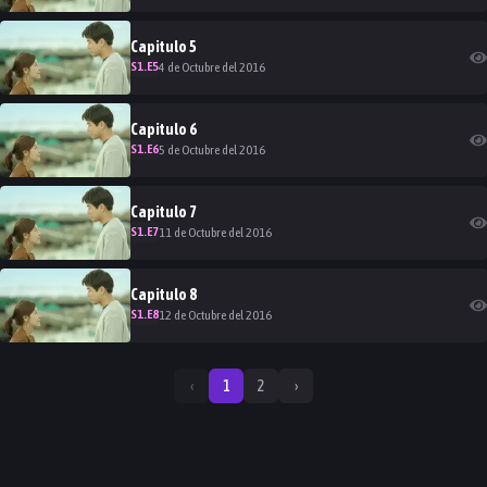
Capitulo
5
S
1
.E
5
4 de Octubre del 2016
Capitulo
6
S
1
.E
6
5 de Octubre del 2016
Capitulo
7
S
1
.E
7
11 de Octubre del 2016
Capitulo
8
S
1
.E
8
12 de Octubre del 2016
‹
1
2
›