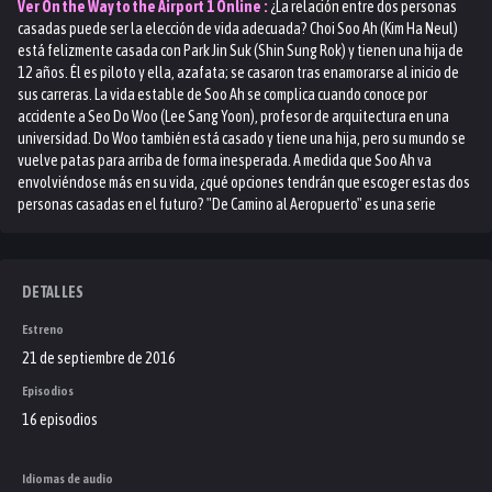
Ver
On the Way to the Airport 1
Online :
¿La relación entre dos personas
casadas puede ser la elección de vida adecuada? Choi Soo Ah (Kim Ha Neul)
está felizmente casada con Park Jin Suk (Shin Sung Rok) y tienen una hija de
12 años. Él es piloto y ella, azafata; se casaron tras enamorarse al inicio de
sus carreras. La vida estable de Soo Ah se complica cuando conoce por
accidente a Seo Do Woo (Lee Sang Yoon), profesor de arquitectura en una
universidad. Do Woo también está casado y tiene una hija, pero su mundo se
vuelve patas para arriba de forma inesperada. A medida que Soo Ah va
envolviéndose más en su vida, ¿qué opciones tendrán que escoger estas dos
personas casadas en el futuro? "De Camino al Aeropuerto" es una serie
dramática Surcoreana de 2016, dirigida por Kim Chul Kyu.
DETALLES
Estreno
21 de septiembre de 2016
Episodios
16 episodios
Idiomas de audio