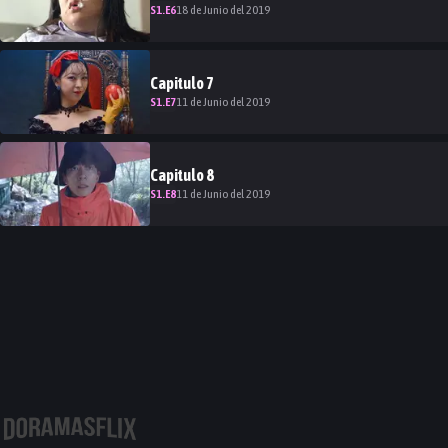
S
1
.E
6
18 de Junio del 2019
Capitulo
7
S
1
.E
7
11 de Junio del 2019
Capitulo
8
S
1
.E
8
11 de Junio del 2019