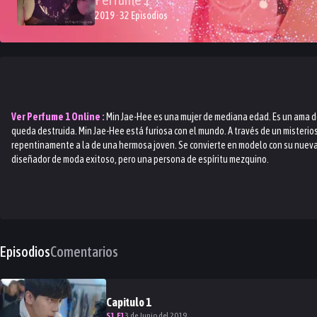
2019 · 32 Episodios
Ver
Perfume 1
Online :
Min Jae-Hee es una mujer de mediana edad. Es un ama de 
queda destruida. Min Jae-Hee está furiosa con el mundo. A través de un misterio
repentinamente a la de una hermosa joven. Se convierte en modelo con su nueva a
diseñador de moda exitoso, pero una persona de espíritu mezquino.
Episodios
Comentarios
Capitulo
1
S
1
.E
1
3 de Junio del 2019