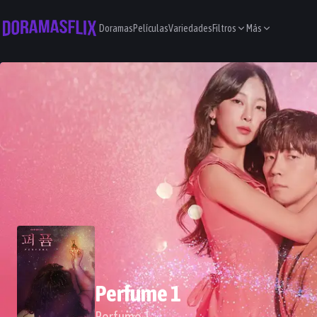
Doramas
Películas
Variedades
Filtros
Más
Perfume 1
Perfume 1