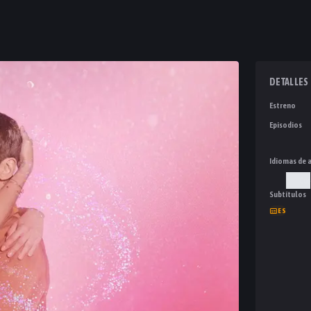
DETALLES
Estreno
Episodios
Idiomas de 
Cor
Subtítulos
ES