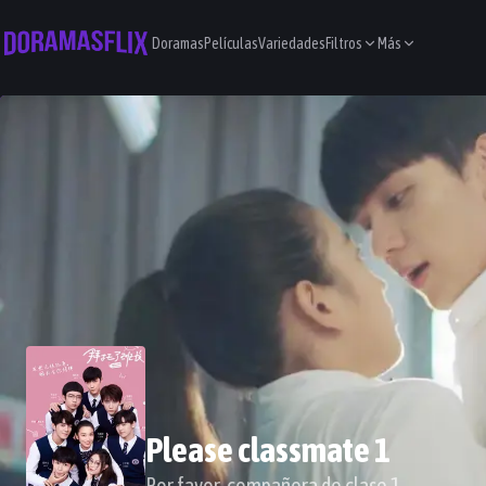
Doramas
Películas
Variedades
Filtros
Más
Please classmate 1
Por favor, compañera de clase 1