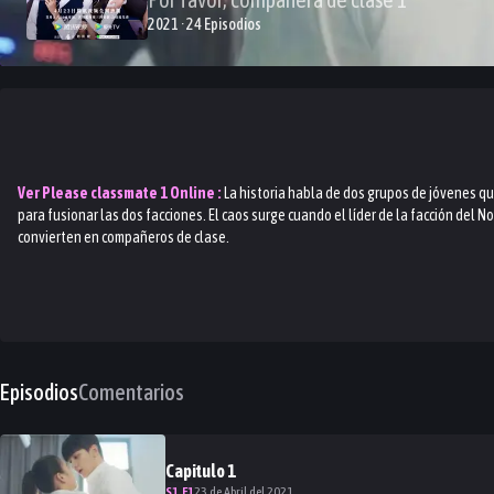
2021 · 24 Episodios
Ver
Please classmate 1
Online :
La historia habla de dos grupos de jóvenes q
para fusionar las dos facciones. El caos surge cuando el líder de la facción del Nor
convierten en compañeros de clase.
Episodios
Comentarios
Capitulo
1
S
1
.E
1
23 de Abril del 2021