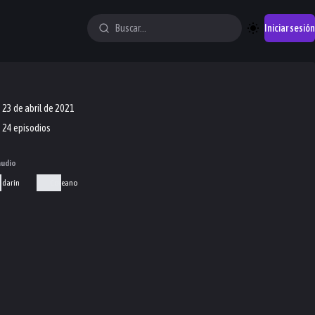
Iniciar sesión
23 de abril de 2021
24 episodios
audio
darín
Coreano