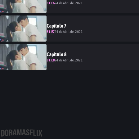
S
1
.E
6
24 de Abril del 2021
Capitulo
7
S
1
.E
7
24 de Abril del 2021
Capitulo
8
S
1
.E
8
24 de Abril del 2021