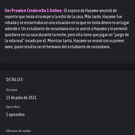
Ver
Promise Cinderella 1
Online :
El esposo de Hayame anunció de
repente que tenía otra mujer y la echó de la casa. Más tarde, Hayame fue
robada y se encontraba en una situación en la que no tenía dinero ni un lugar
adonde ir. Un estudiante de secundaria rico se acercó a Hayame y le permitió
quedarse en su casa durante la noche, pero ella tiene que jugar un "juego de
la vida real" creado por él. Mientras tanto, Hayame se reunió con su primer
amor, quien resulta ser el hermano del estudiante de secundaria.
DETALLES
Estreno
13 de julio de 2021
Episodios
1 episodios
Idiomas de audio