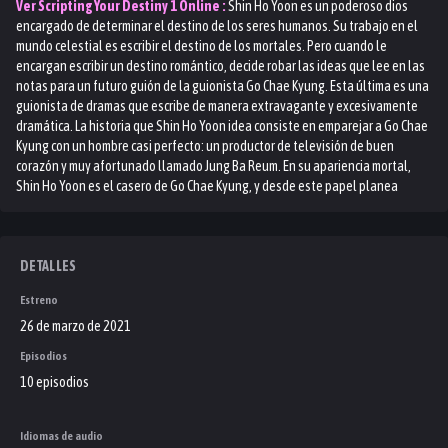
Ver
Scripting Your Destiny 1
Online :
Shin Ho Yoon es un poderoso dios
encargado de determinar el destino de los seres humanos. Su trabajo en el
mundo celestial es escribir el destino de los mortales. Pero cuando le
encargan escribir un destino romántico, decide robar las ideas que lee en las
notas para un futuro guión de la guionista Go Chae Kyung. Esta última es una
guionista de dramas que escribe de manera extravagante y excesivamente
dramática. La historia que Shin Ho Yoon idea consiste en emparejar a Go Chae
Kyung con un hombre casi perfecto: un productor de televisión de buen
corazón y muy afortunado llamado Jung Ba Reum. En su apariencia mortal,
Shin Ho Yoon es el casero de Go Chae Kyung, y desde este papel planea
ayudarla a acercarse a Jung Ba Reum. Pero, poco a poco, se da cuenta de que
está desarrollando sentimientos por ella, un hecho que amenaza con
desbaratar sus propios planes cuidadosamente trazados…
DETALLES
Estreno
26 de marzo de 2021
Episodios
10 episodios
Idiomas de audio