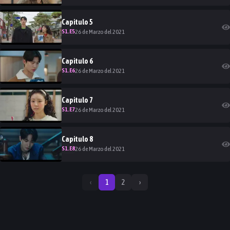
Capitulo
5
S
1
.E
5
26 de Marzo del 2021
Capitulo
6
S
1
.E
6
26 de Marzo del 2021
Capitulo
7
S
1
.E
7
26 de Marzo del 2021
Capitulo
8
S
1
.E
8
26 de Marzo del 2021
‹
1
2
›