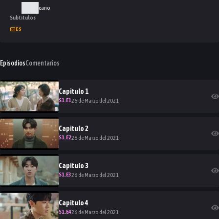
Coreano
Subtítulos
ES
Episodios
Comentarios
Capitulo
1
S
1
.E
1
26 de Marzo del 2021
Capitulo
2
S
1
.E
2
26 de Marzo del 2021
Capitulo
3
S
1
.E
3
26 de Marzo del 2021
Capitulo
4
S
1
.E
4
26 de Marzo del 2021