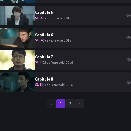
Capitulo
5
S
1
.E
5
5 de Febrero del 2016
Capitulo
6
S
1
.E
6
6 de Febrero del 2016
Capitulo
7
S
1
.E
7
12 de Febrero del 2016
Capitulo
8
S
1
.E
8
13 de Febrero del 2016
‹
1
2
›