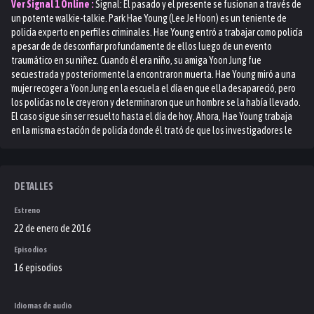
Ver
Signal 1
Online :
Signal: El pasado y el presente se fusionan a través de
un potente walkie-talkie. Park Hae Young (Lee Je Hoon) es un teniente de
policía experto en perfiles criminales. Hae Young entró a trabajar como policía
a pesar de de desconfiar profundamente de ellos luego de un evento
traumático en su niñez. Cuando él era niño, su amiga Yoon Jung fue
secuestrada y posteriormente la encontraron muerta. Hae Young miró a una
mujer recoger a Yoon Jung en la escuela el día en que ella desapareció, pero
los policías no le creyeron y determinaron que un hombre se la había llevado.
El caso sigue sin ser resuelto hasta el día de hoy. Ahora, Hae Young trabaja
en la misma estación de policía donde él trató de que los investigadores le
creyeran cuando era niño, entonces un día sale de la estación y escucha que
alguien le habla, mira a su alrededor y encuentra un walkie-talkie donde se
escucha la voz del detective Lee Jae Han (Cho Jin Woong) que lo llama. Pero
Jae Han pertenece a varias décadas atrás y está investigando la muerte de
DETALLES
Yoon Jung, la amiga de Young. Cha Soo Hyun (Kim Hye Soo) era un novato en la
Estreno
época de Jae Han y ahora es un experimentado detective. ¿Podrá este
inesperado trío trabajar conjuntamente para solucionar antiguos casos sin
22 de enero de 2016
resolver comunicándose a través del walkie-talkie?
Episodios
16 episodios
Idiomas de audio