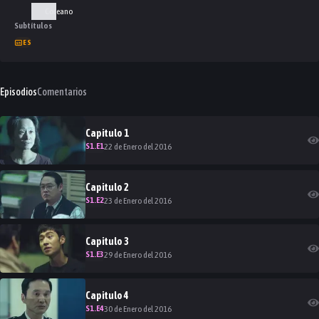
Coreano
Subtítulos
ES
Episodios
Comentarios
Capitulo
1
S
1
.E
1
22 de Enero del 2016
Capitulo
2
S
1
.E
2
23 de Enero del 2016
Capitulo
3
S
1
.E
3
29 de Enero del 2016
Capitulo
4
S
1
.E
4
30 de Enero del 2016