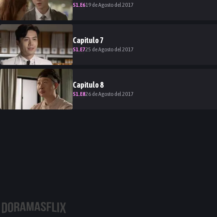
S
1
.E
6
19 de Agosto del 2017
Capitulo
7
S
1
.E
7
25 de Agosto del 2017
Capitulo
8
S
1
.E
8
26 de Agosto del 2017