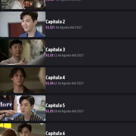
Capitulo
2
S
1
.E
2
5 de Agosto del 2017
Capitulo
3
S
1
.E
3
11 de Agosto del 2017
Capitulo
4
S
1
.E
4
12 de Agosto del 2017
Capitulo
5
S
1
.E
5
18 de Agosto del 2017
Capitulo
6