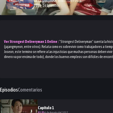
2017 · 16 Episodios
Ver
Strongest Deliveryman 1
Online :
"Strongest Deliveryman" cuenta la his
(jajangmyeon, entre otros). Relata como es sobrevivir como trabajadores a tiempo 
Joseon, este termino se refiere a las injusticias que muchas personas deben vivi
dinero va por encima de todo), donde los buenos empleos son difíciles de encontra
Episodios
Comentarios
Capitulo
1
S
1
.E
1
4 de Agosto del 2017