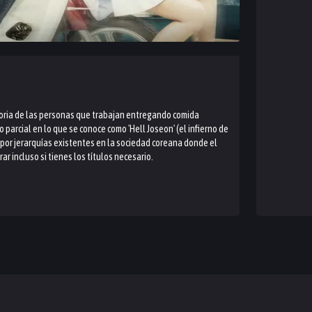
toria de las personas que trabajan entregando comida
parcial en lo que se conoce como 'Hell Joseon' (el infierno de
r por jerarquías existentes en la sociedad coreana donde el
r incluso si tienes los títulos necesario.