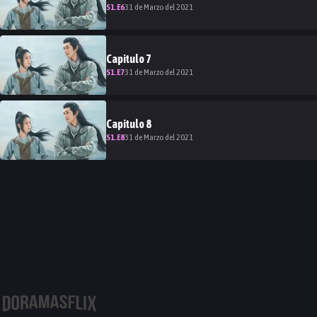
S
1
.E
6
31 de Marzo del 2021
Capitulo
7
S
1
.E
7
31 de Marzo del 2021
Capitulo
8
S
1
.E
8
31 de Marzo del 2021