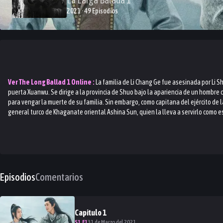
2021 · 49 Episodios
Ver
The Long Ballad 1
Online :
La familia de Li Chang Ge fue asesinada por Li S
puerta Xuanwu. Se dirige a la provincia de Shuo bajo la apariencia de un hombre c
para vengar la muerte de su familia. Sin embargo, como capitana del ejército de 
general turco de Khaganate oriental Ashina Sun, quien la lleva a servirlo como e
Episodios
Comentarios
Capitulo
1
S
1
.E
1
31 de Marzo del 2021