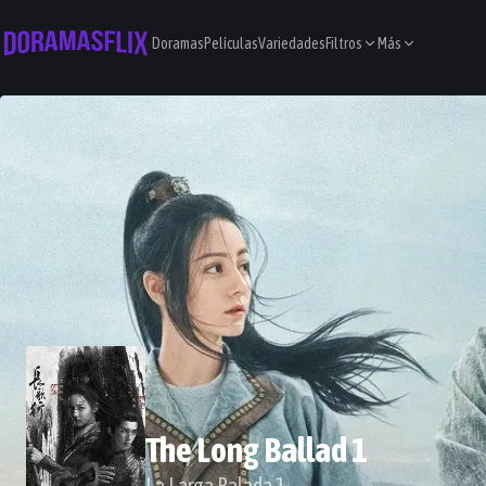
Doramas
Películas
Variedades
Filtros
Más
The Long Ballad 1
La Larga Balada 1