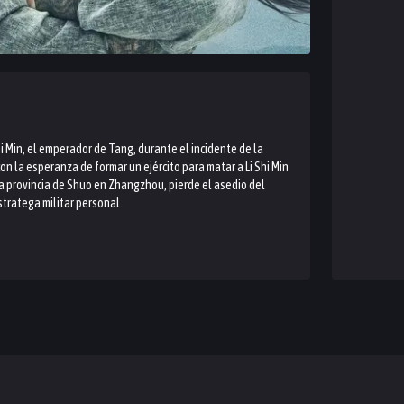
hi Min, el emperador de Tang, durante el incidente de la
on la esperanza de formar un ejército para matar a Li Shi Min
la provincia de Shuo en Zhangzhou, pierde el asedio del
stratega militar personal.