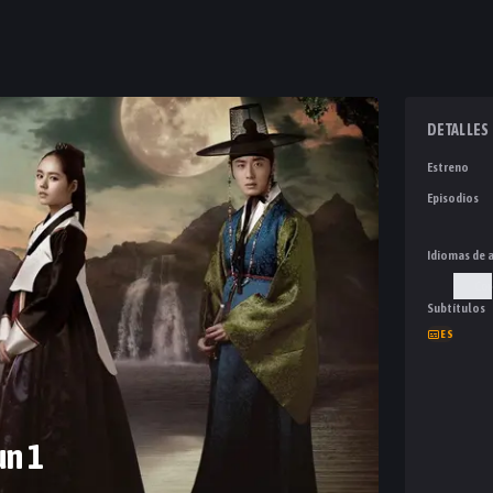
DETALLES
Estreno
Episodios
Idiomas de 
Cor
Subtítulos
ES
un 1