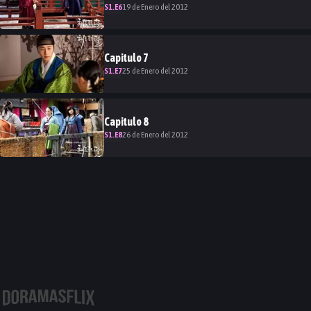
S
1
.E
6
19 de Enero del 2012
Capitulo
7
S
1
.E
7
25 de Enero del 2012
Capitulo
8
S
1
.E
8
26 de Enero del 2012