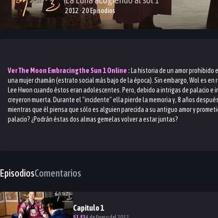
2012 · 20 Episodios
Ver
The Moon Embracing the Sun 1
Online :
La historia de un amor prohibido 
una mujer chamán (estrato social más bajo de la época). Sin embargo, Wol es en
Lee Hwon cuando éstos eran adolescentes. Pero, debido a intrigas de palacio e in
creyeron muerta. Durante el "incidente" ella pierde la memoria y, 8 años después
mientras que él piensa que sólo es alguien parecida a su antiguo amor y promet
palacio? ¿Podrán éstas dos almas gemelas volver a estar juntas?
Episodios
Comentarios
Capitulo
1
S
1
.E
1
4 de Enero del 2012