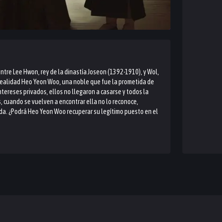
entre Lee Hwon, rey de la dinastía Joseon (1392-1910), y Wol,
 realidad Heo Yeon Woo, una noble que fue la prometida de
tereses privados, ellos no llegaron a casarse y todos la
, cuando se vuelven a encontrar ella no lo reconoce,
ida. ¿Podrá Heo Yeon Woo recuperar su legítimo puesto en el