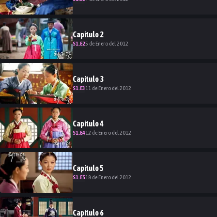
Capitulo
2
S
1
.E
2
5 de Enero del 2012
Capitulo
3
S
1
.E
3
11 de Enero del 2012
Capitulo
4
S
1
.E
4
12 de Enero del 2012
Capitulo
5
S
1
.E
5
18 de Enero del 2012
Capitulo
6