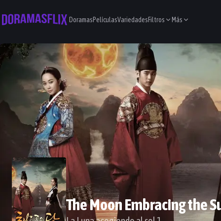
Doramas
Películas
Variedades
Filtros
Más
The Moon Embracing the S
La Luna acogiendo al sol 1