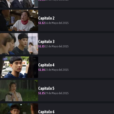
Capitulo
2
S
1
.E
2
16 de Mayo del 2015
Capitulo
3
S
1
.E
3
22 de Mayo del 2015
Capitulo
4
S
1
.E
4
23 de Mayo del 2015
Capitulo
5
S
1
.E
5
29 de Mayo del 2015
Capitulo
6