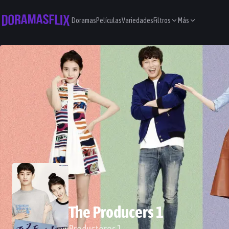
Doramas
Películas
Variedades
Filtros
Más
The Producers 1
Productores 1