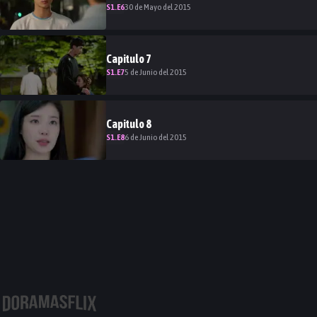
S
1
.E
6
30 de Mayo del 2015
Capitulo
7
S
1
.E
7
5 de Junio del 2015
Capitulo
8
S
1
.E
8
6 de Junio del 2015