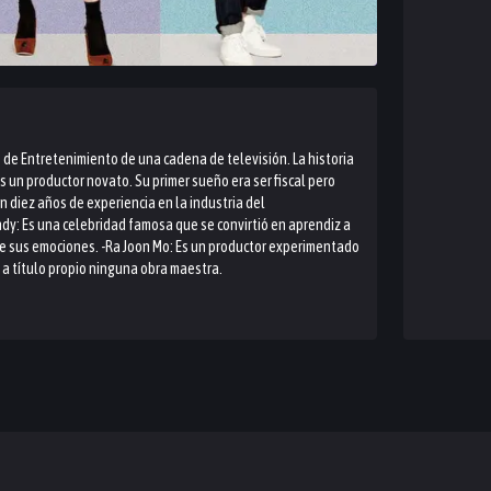
de Entretenimiento de una cadena de televisión. La historia
s un productor novato. Su primer sueño era ser fiscal pero
on diez años de experiencia en la industria del
ndy: Es una celebridad famosa que se convirtió en aprendiz a
bre sus emociones. -Ra Joon Mo: Es un productor experimentado
 a título propio ninguna obra maestra.