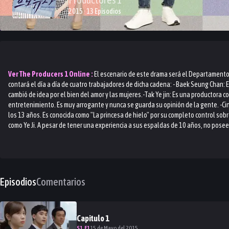
2015 · 13 Episodios
Ver
The Producers 1
Online :
El escenario de este drama será el Departamento 
contará el día a día de cuatro trabajadores de dicha cadena: - Baek Seung Chan: E
cambió de idea por el bien del amor y las mujeres.-Tak Ye jin: Es una productora c
entretenimiento. Es muy arrogante y nunca se guarda su opinión de la gente. -Ci
los 13 años. Es conocida como "La princesa de hielo" por su completo control so
como Ye Ji. A pesar de tener una experiencia a sus espaldas de 10 años, no posee
Episodios
Comentarios
Capitulo
1
S
1
.E
1
15 de Mayo del 2015