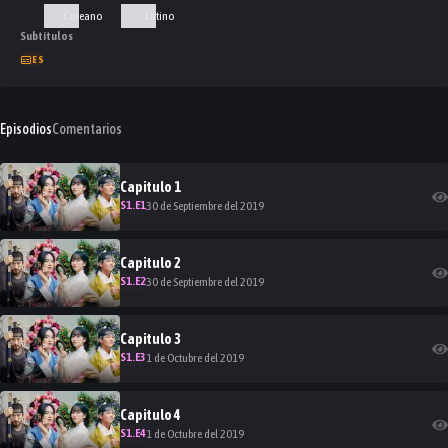
Coreano
Latino
Subtítulos
ES
Episodios
Comentarios
Capitulo
1
S
1
.E
1
30 de Septiembre del 2019
Capitulo
2
S
1
.E
2
30 de Septiembre del 2019
Capitulo
3
S
1
.E
3
1 de Octubre del 2019
Capitulo
4
S
1
.E
4
1 de Octubre del 2019