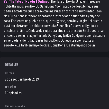
Ver
The Tale of Nokdu 1
Online :
[The Tale of Nokdu] Un joven heredero
noble llamado Jeon Nok Du (Jang Dong Yoon) acaba de descubrir que sus
padres acordaron que se case con una mujer en contra de su voluntad. Jeon
Nok Du no tiene intención de casarse a instancias de sus padres y huye de
casa. Encuentra un pueblo en el que refugiarse, pero hay un giro: ¡el pueblo
está completamente poblado por viudas! Jeon Nok Du se ve obligado a ir
encubierto, disfrazándose de mujer para eludir la detección. En el pueblo, se
encuentra con una mujer llamada Dong Dong Ju (Kim So Hyun), quien descubre
su verdadera identidad. Sin embargo, Dong Dong Ju también oculta un
secreto: ella también huyó de casa. Dong Dong Ju está huyendo de un
desafortunado aprendizaje de gisaeng (cortesana). Aunque es muy experta
en tareas prácticas, es muy mala para cantar, bailar y otras habilidades
artísticas requeridas para ser gisaeng. ¿El dúo improbable logrará mantener
en secreto la identidad del otro? ¿Y qué pasará cuando empiecen a
DETALLES
desarrollar sentimientos románticos el uno por el otro? Este drama se basó
Estreno
en una serie de cómics en la web llamada Nok Du Jeon, del autor Hye Jin Yang.
La serie se desarrolló de 2014 a 2018. "El cuento de Nokdu" es una serie
30 de septiembre de 2019
dramática de 2019 dirigida por Kim Dong Hwi.
Episodios
16 episodios
Idiomas de audio