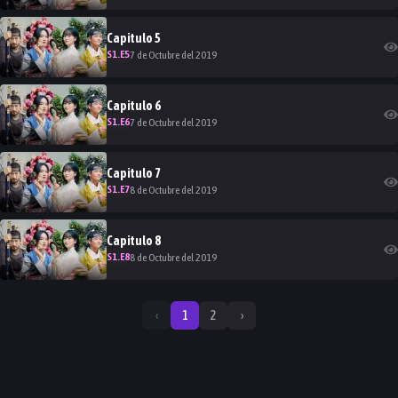
Capitulo
5
S
1
.E
5
7 de Octubre del 2019
Capitulo
6
S
1
.E
6
7 de Octubre del 2019
Capitulo
7
S
1
.E
7
8 de Octubre del 2019
Capitulo
8
S
1
.E
8
8 de Octubre del 2019
‹
1
2
›