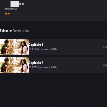
Coreano
Subtítulos
ES
Episodios
Comentarios
Capitulo
1
S
1
.E
1
10 de Julio del 2018
Capitulo
2
S
1
.E
2
17 de Julio del 2018