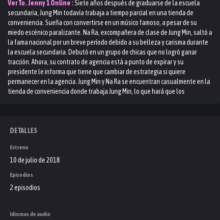
Ver
To. Jenny 1
Online :
Siete años después de graduarse de la escuela
secundaria, Jung Min todavía trabaja a tiempo parcial en una tienda de
conveniencia. Sueña con convertirse en un músico famoso, a pesar de su
miedo escénico paralizante. Na Ra, excompañera de clase de Jung Min, saltó a
la fama nacional por un breve período debido a su belleza y carisma durante
la escuela secundaria. Debutó en un grupo de chicas que no logró ganar
tracción. Ahora, su contrato de agencia está a punto de expirar y su
presidente le informa que tiene que cambiar de estrategia si quiere
permanecer en la agencia. Jung Min y Na Ra se encuentran casualmente en la
tienda de conveniencia donde trabaja Jung Min, lo que hará que los
engranajes de su vida comiencen a girar una vez más.
DETALLES
Estreno
10 de julio de 2018
Episodios
2 episodios
Idiomas de audio