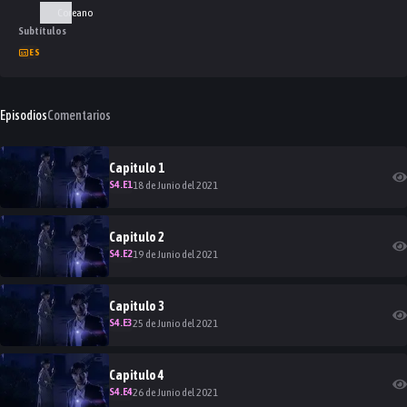
Coreano
Subtítulos
ES
Episodios
Comentarios
Capitulo
1
S
4
.E
1
18 de Junio del 2021
Capitulo
2
S
4
.E
2
19 de Junio del 2021
Capitulo
3
S
4
.E
3
25 de Junio del 2021
Capitulo
4
S
4
.E
4
26 de Junio del 2021