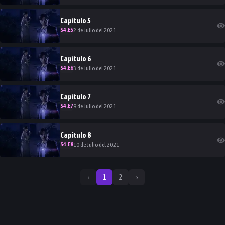
Capitulo
5
S
4
.E
5
2 de Julio del 2021
Capitulo
6
S
4
.E
6
3 de Julio del 2021
Capitulo
7
S
4
.E
7
9 de Julio del 2021
Capitulo
8
S
4
.E
8
10 de Julio del 2021
‹
1
2
›