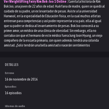
Ver
Weightlifting Fairy Kim Bok-Joo 1
Online :
Cuenta la historia de Kim
Bok Joo, una joven de 22 años de edad. Huérfana de madre, quien se quedó al
cuidado de su padre, un ex levantador de pesas. Asiste a la universidad
Hanwool, en la especialidad de Educación física, en la cual muchos atletas
entrenan para competencias y así poder representar a su país; ella al igual
que su padre se dedica al levantamiento de pesas. Bok Joo conocerá a su
primer amor, un médico de una clínica de obesidad. Sin embargo, ella no
contaba con que el hermano de este médico fuera Jung Joon Hyung, un viejo
compañero de la escuela primaria, con quien además tendrá una colorida
amistad. ¿Solo tendrán una bella amistad o nacerán sentimientos
románticos?
DETALLES
Estreno
16 de noviembre de 2016
Episodios
16 episodios
Idiomas de audio