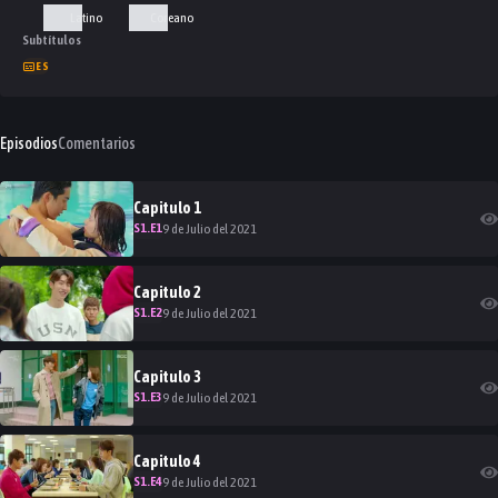
Latino
Coreano
Subtítulos
ES
Episodios
Comentarios
Capitulo
1
S
1
.E
1
9 de Julio del 2021
Capitulo
2
S
1
.E
2
9 de Julio del 2021
Capitulo
3
S
1
.E
3
9 de Julio del 2021
Capitulo
4
S
1
.E
4
9 de Julio del 2021