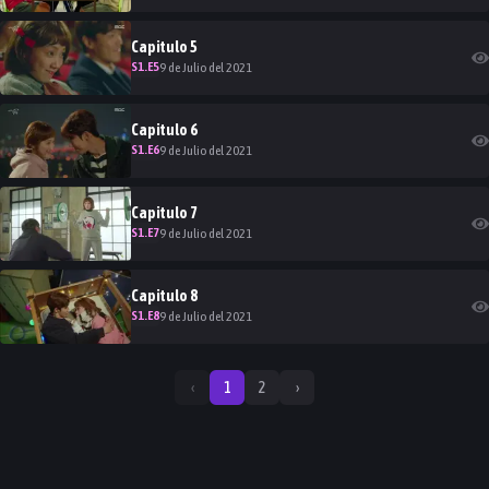
Capitulo
5
S
1
.E
5
9 de Julio del 2021
Capitulo
6
S
1
.E
6
9 de Julio del 2021
Capitulo
7
S
1
.E
7
9 de Julio del 2021
Capitulo
8
S
1
.E
8
9 de Julio del 2021
‹
1
2
›