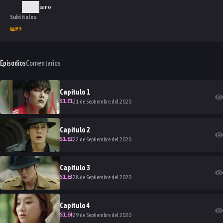
Coreano
Subtítulos
ES
Episodios
Comentarios
Capitulo
1
S
1
.E
1
21 de Septiembre del 2020
Capitulo
2
S
1
.E
2
22 de Septiembre del 2020
Capitulo
3
S
1
.E
3
28 de Septiembre del 2020
Capitulo
4
S
1
.E
4
29 de Septiembre del 2020