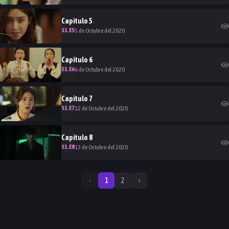
Capitulo
5
S
1
.E
5
5 de Octubre del 2020
Capitulo
6
S
1
.E
6
6 de Octubre del 2020
Capitulo
7
S
1
.E
7
12 de Octubre del 2020
Capitulo
8
S
1
.E
8
13 de Octubre del 2020
‹
1
2
›