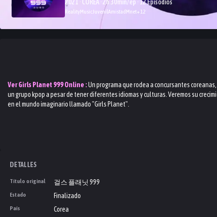
2021 · COREA · 2h 30min/ep · 12 Episodios
Reality
Music
Juvenil
Amistad
Mnet
+
12
Ver
Girls Planet 999
Online :
Un programa que rodea a concursantes coreanas, 
un grupo kpop a pesar de tener diferentes idiomas y culturas. Veremos su crecim
en el mundo imaginario llamado "Girls Planet".
DETALLES
Título original
걸스 플래닛 999
Estado
Finalizado
País
Corea