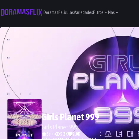
Doramas
Películas
Variedades
Filtros
Más
Girls Planet 999
Girls Planet 999
5
5.2K
2.0K
(
11
)