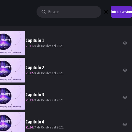
Iniciar sesión
Capitulo
1
S
1
.E
1
24 de Octubre del 2021
Capitulo
2
S
1
.E
2
24 de Octubre del 2021
Capitulo
3
S
1
.E
3
24 de Octubre del 2021
Capitulo
4
S
1
.E
4
24 de Octubre del 2021