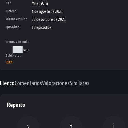
Red
Mnet, iQiyi
Estreno
6 de agosto de 2021
Última emisión
22 de octubre de 2021
Episodios
12 episodios
Idiomas de audio
Coreano
Subtítulos
ES
Elenco
Comentarios
Valoraciones
Similares
Reparto
Y
T
L