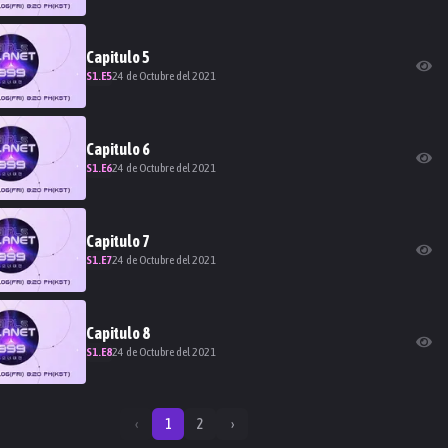
Capitulo
5
S
1
.E
5
24 de Octubre del 2021
Capitulo
6
S
1
.E
6
24 de Octubre del 2021
Capitulo
7
S
1
.E
7
24 de Octubre del 2021
Capitulo
8
S
1
.E
8
24 de Octubre del 2021
‹
1
2
›