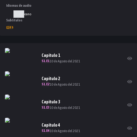
Idiomas de audio
Coreano
Subtítulos
ES
Capitulo
1
S
1
.E
1
10 de Agosto del 2021
Capitulo
2
S
1
.E
2
10 de Agosto del 2021
Capitulo
3
S
1
.E
3
10 de Agosto del 2021
Capitulo
4
S
1
.E
4
10 de Agosto del 2021