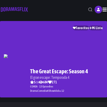
M
Favoritos
Mi Lista
The Great Escape: Season 4
El gran escape: Temporada 4
5
684
271
(
1
)
COREA · 13 Episodios
Drama
Comedia
KShow
Idols
+
12