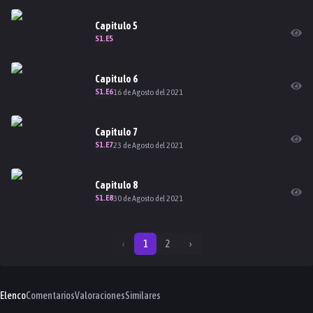
Capitulo
5
S
1
.E
5
Capitulo
6
S
1
.E
6
16 de Agosto del 2021
Capitulo
7
S
1
.E
7
23 de Agosto del 2021
Capitulo
8
S
1
.E
8
30 de Agosto del 2021
‹
1
2
›
Elenco
Comentarios
Valoraciones
Similares