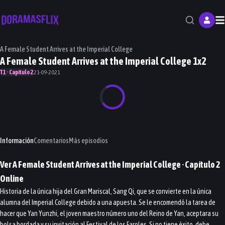
M
A Female Student Arrives at the Imperial College
A Female Student Arrives at the Imperial College 1x2
T1 · Capítulo 2
21-09-2021
Información
Comentarios
Más episodios
Ver
A Female Student Arrives at the Imperial College
· Capítulo
2
Online
Historia de la única hija del Gran Mariscal, Sang Qi, que se convierte en la única
alumna del Imperial College debido a una apuesta. Se le encomendó la tarea de
hacer que Yan Yunzhi, el joven maestro número uno del Reino de Yan, aceptara su
bolsa bordada y su invitación al Festival de los Faroles. Si no tiene éxito, debe