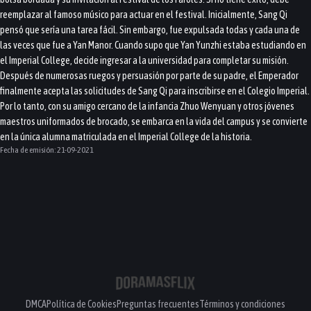
reemplazar al famoso músico para actuar en el festival. Inicialmente, Sang Qi
pensó que sería una tarea fácil. Sin embargo, fue expulsada todas y cada una de
las veces que fue a Yan Manor. Cuando supo que Yan Yunzhi estaba estudiando en
el Imperial College, decide ingresar a la universidad para completar su misión.
Después de numerosas ruegos y persuasión por parte de su padre, el Emperador
finalmente acepta las solicitudes de Sang Qi para inscribirse en el Colegio Imperial.
Por lo tanto, con su amigo cercano de la infancia Zhuo Wenyuan y otros jóvenes
maestros uniformados de brocado, se embarca en la vida del campus y se convierte
en la única alumna matriculada en el Imperial College de la historia.
Fecha de emisión:
21-09-2021
DMCA
Política de Cookies
Preguntas frecuentes
Términos y condiciones