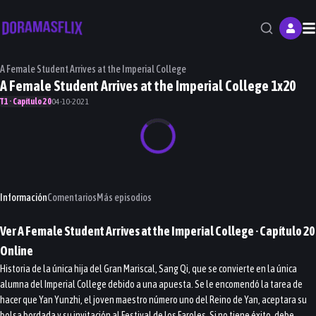
M
A Female Student Arrives at the Imperial College
A Female Student Arrives at the Imperial College 1x20
T1 · Capítulo 20
04-10-2021
Información
Comentarios
Más episodios
Ver
A Female Student Arrives at the Imperial College
· Capítulo
20
Online
Historia de la única hija del Gran Mariscal, Sang Qi, que se convierte en la única
alumna del Imperial College debido a una apuesta. Se le encomendó la tarea de
hacer que Yan Yunzhi, el joven maestro número uno del Reino de Yan, aceptara su
bolsa bordada y su invitación al Festival de los Faroles. Si no tiene éxito, debe