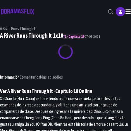
M
A River Runs Through It
A River Runs Through It 1x10
T1 · Capítulo 10
07-08-2021
Información
Comentarios
Más episodios
Ver
A River Runs Through It
· Capítulo
10
Online
Xia Xiao Ju (Hu Yi Xuan) es transferido a una nueva escuela justo antes de los
exámenes de ingreso a secundaria, y allí forja una amistad con un grupo de
compañeros de clase. Después de ingresar a la universidad, Xiao Ju comienza a
enamorarse de Cheng Lang Ping (Chen Bo Hao), pero descubre que a Lang Ping le
gusta su amiga Lin You (Qi Yan Di). Mientras esta historia de amor se desarrolla, Lu
Shi Yi (Richards Wang), un compañero de Xiao Ju, se ha enamorado de ella.