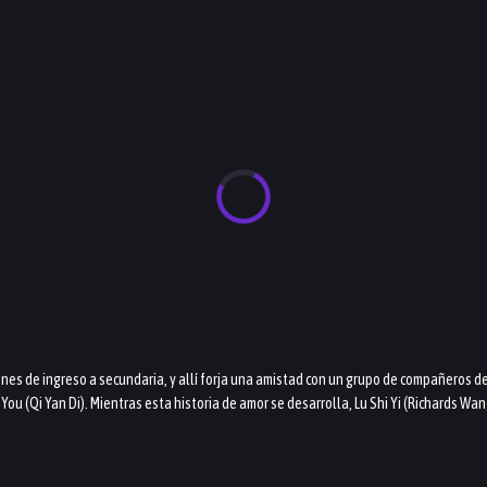
enes de ingreso a secundaria, y allí forja una amistad con un grupo de compañeros d
ou (Qi Yan Di). Mientras esta historia de amor se desarrolla, Lu Shi Yi (Richards Wa