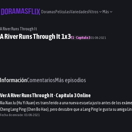
Doramas
Películas
Variedades
Filtros
Más
A River Runs Through It
A River Runs Through It 1x3
T1 · Capítulo 3
01-08-2021
Información
Comentarios
Más episodios
Ver
A River Runs Through It
· Capítulo
3
Online
Xia Xiao Ju (Hu Yi Xuan) es transferido a una nueva escuela justo antes de los exám
Cheng Lang Ping (Chen Bo Hao), pero descubre que a Lang Ping le gusta su amiga Lin Y
Fecha de emisión:
01-08-2021