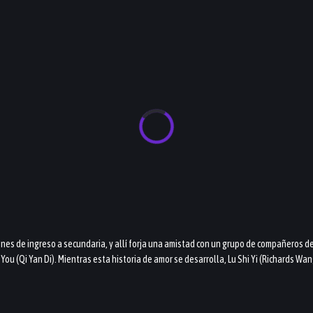
enes de ingreso a secundaria, y allí forja una amistad con un grupo de compañeros d
ou (Qi Yan Di). Mientras esta historia de amor se desarrolla, Lu Shi Yi (Richards Wa