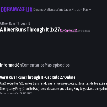
Doramas
Películas
Variedades
Filtros
Más
A River Runs Through It
A River Runs Through It 1x27
T1 · Capítulo 27
24-08-2021
Información
Comentarios
Más episodios
Ver
A River Runs Through It
· Capítulo
27
Online
Xia Xiao Ju (Hu Yi Xuan) es transferido a una nueva escuela justo antes de los exám
Cheng Lang Ping (Chen Bo Hao), pero descubre que a Lang Ping le gusta su amiga Lin Y
Fecha de emisión:
24-08-2021