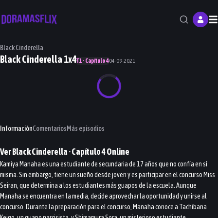
M
Black Cinderella
Black Cinderella 1x4
T1 · Capítulo 4
04-09-2021
Información
Comentarios
Más episodios
Ver
Black Cinderella
· Capítulo
4
Online
Kamiya Manaha es una estudiante de secundaria de 17 años que no confía en sí
misma. Sin embargo, tiene un sueño desde joven y es participar en el concurso Miss
Seiran, que determina a los estudiantes más guapos de la escuela. Aunque
Manaha se encuentra en la media, decide aprovechar la oportunidad y unirse al
concurso. Durante la preparación para el concurso, Manaha conoce a Tachibana
Keigo, un guapo narcisista, y Shimamura Sora, un misterioso estudiante