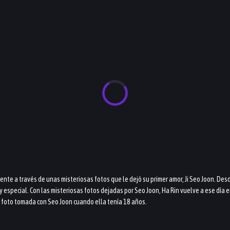
sente a través de unas misteriosas fotos que le dejó su primer amor, Ji Seo Joon. Des
 especial. Con las misteriosas fotos dejadas por Seo Joon, Ha Rin vuelve a ese día 
 foto tomada con Seo Joon cuando ella tenía 18 años.