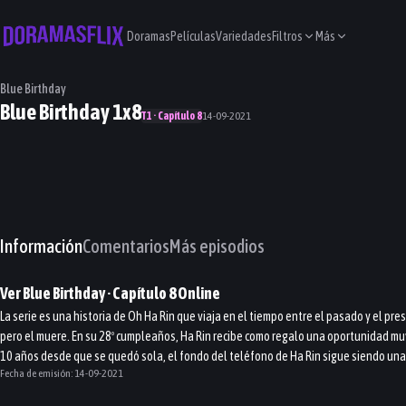
Doramas
Películas
Variedades
Filtros
Más
Blue Birthday
Blue Birthday 1x8
T1 · Capítulo 8
14-09-2021
Información
Comentarios
Más episodios
Ver
Blue Birthday
· Capítulo
8
Online
La serie es una historia de Oh Ha Rin que viaja en el tiempo entre el pasado y el pre
pero el muere. En su 28º cumpleaños, Ha Rin recibe como regalo una oportunidad muy
10 años desde que se quedó sola, el fondo del teléfono de Ha Rin sigue siendo una
Fecha de emisión:
14-09-2021