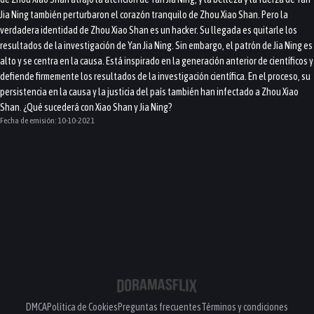
Jia Ning también perturbaron el corazón tranquilo de Zhou Xiao Shan. Pero la
verdadera identidad de Zhou Xiao Shan es un hacker. Su llegada es quitarle los
resultados de la investigación de Yan Jia Ning. Sin embargo, el patrón de Jia Ning es
alto y se centra en la causa. Está inspirado en la generación anterior de científicos y
defiende firmemente los resultados de la investigación científica. En el proceso, su
persistencia en la causa y la justicia del país también han infectado a Zhou Xiao
Shan. ¿Qué sucederá con Xiao Shan y Jia Ning?
Fecha de emisión:
10-10-2021
DMCA
Política de Cookies
Preguntas frecuentes
Términos y condiciones