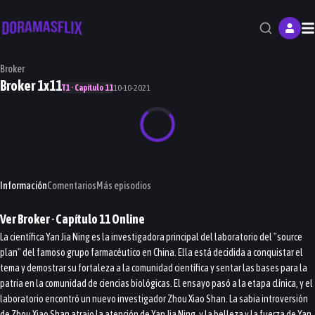
M
Broker
Broker 1x11
T1 · Capítulo 11
10-10-2021
Información
Comentarios
Más episodios
Ver
Broker
· Capítulo
11
Online
La científica Yan Jia Ning es la investigadora principal del laboratorio del "source
plan" del famoso grupo farmacéutico en China. Ella está decidida a conquistar el
tema y demostrar su fortaleza a la comunidad científica y sentar las bases para la
patria en la comunidad de ciencias biológicas. El ensayo pasó a la etapa clínica, y el
laboratorio encontró un nuevo investigador Zhou Xiao Shan. La sabia introversión
de Zhou Xiao Shan atrajo la atención de Yan Jia Ning, y la belleza y la fuerza de Yan