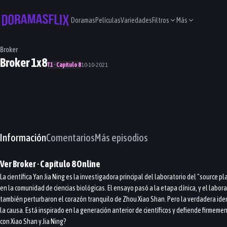
Doramas
Películas
Variedades
Filtros
Más
Broker
Broker 1x8
T1 · Capítulo 8
10-10-2021
Información
Comentarios
Más episodios
Ver
Broker
· Capítulo
8
Online
La científica Yan Jia Ning es la investigadora principal del laboratorio del "source 
en la comunidad de ciencias biológicas. El ensayo pasó a la etapa clínica, y el labor
también perturbaron el corazón tranquilo de Zhou Xiao Shan. Pero la verdadera identi
la causa. Está inspirado en la generación anterior de científicos y defiende firmemen
con Xiao Shan y Jia Ning?