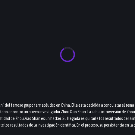
plan" del famoso grupo farmacéutico en China. Ella está decidida a conquistar el tema
atorio encontró un nuevo investigador Zhou Xiao Shan. La sabia introversión de Zhou X
dad de Zhou Xiao Shan es un hacker. Su llegada es quitarle los resultados de la inve
te los resultados de la investigación científica. En el proceso, su persistencia en l