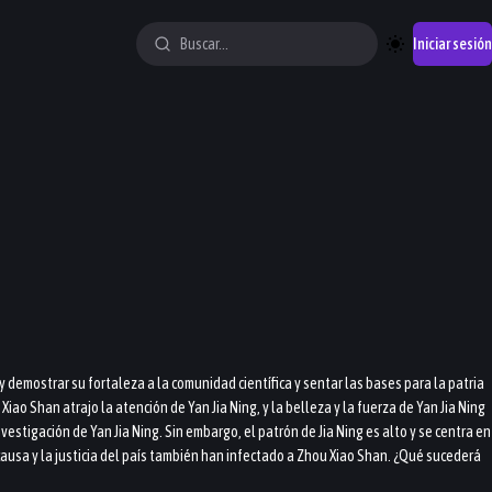
Iniciar sesión
 y demostrar su fortaleza a la comunidad científica y sentar las bases para la patria
iao Shan atrajo la atención de Yan Jia Ning, y la belleza y la fuerza de Yan Jia Ning
stigación de Yan Jia Ning. Sin embargo, el patrón de Jia Ning es alto y se centra en
a causa y la justicia del país también han infectado a Zhou Xiao Shan. ¿Qué sucederá