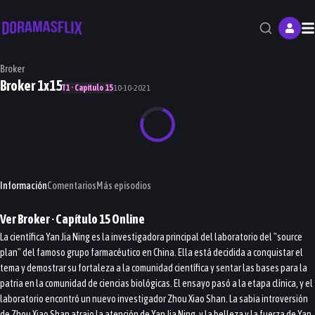
M
Broker
Broker 1x15
T1 · Capítulo 15
10-10-2021
Información
Comentarios
Más episodios
Ver
Broker
· Capítulo
15
Online
La científica Yan Jia Ning es la investigadora principal del laboratorio del "source
plan" del famoso grupo farmacéutico en China. Ella está decidida a conquistar el
tema y demostrar su fortaleza a la comunidad científica y sentar las bases para la
patria en la comunidad de ciencias biológicas. El ensayo pasó a la etapa clínica, y el
laboratorio encontró un nuevo investigador Zhou Xiao Shan. La sabia introversión
de Zhou Xiao Shan atrajo la atención de Yan Jia Ning, y la belleza y la fuerza de Yan