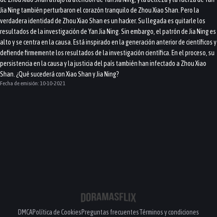
Jia Ning también perturbaron el corazón tranquilo de Zhou Xiao Shan. Pero la
verdadera identidad de Zhou Xiao Shan es un hacker. Su llegada es quitarle los
resultados de la investigación de Yan Jia Ning. Sin embargo, el patrón de Jia Ning es
alto y se centra en la causa. Está inspirado en la generación anterior de científicos y
defiende firmemente los resultados de la investigación científica. En el proceso, su
persistencia en la causa y la justicia del país también han infectado a Zhou Xiao
Shan. ¿Qué sucederá con Xiao Shan y Jia Ning?
Fecha de emisión:
10-10-2021
DMCA
Política de Cookies
Preguntas frecuentes
Términos y condiciones