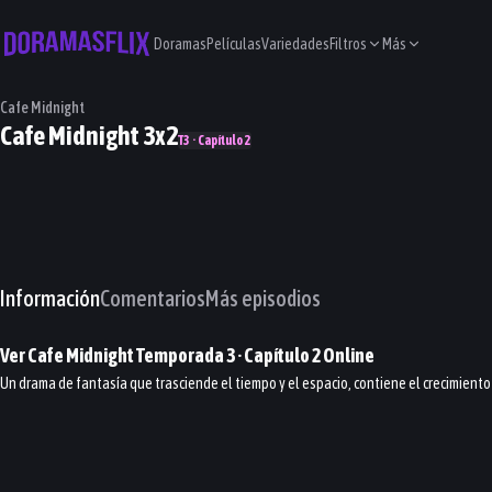
Doramas
Películas
Variedades
Filtros
Más
Cafe Midnight
Cafe Midnight 3x2
T3 · Capítulo 2
Información
Comentarios
Más episodios
Ver
Cafe Midnight
Temporada 3
· Capítulo
2
Online
Un drama de fantasía que trasciende el tiempo y el espacio, contiene el crecimiento