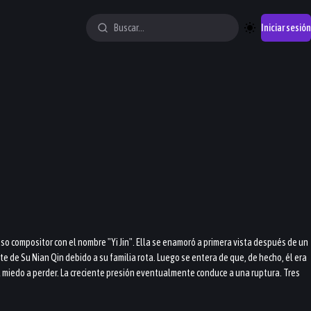
Iniciar sesión
so compositor con el nombre "Yi Jin". Ella se enamoró a primera vista después de un
 de Su Nian Qin debido a su familia rota. Luego se entera de que, de hecho, él era
 el miedo a perder. La creciente presión eventualmente conduce a una ruptura. Tres