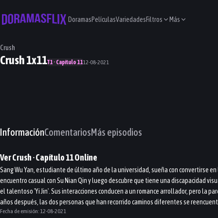
Doramas
Películas
Variedades
Filtros
Más
Crush
Crush 1x11
T1 · Capítulo 11
12-08-2021
Información
Comentarios
Más episodios
Ver
Crush
· Capítulo
11
Online
Sang Wu Yan, estudiante de último año de la universidad, sueña con convertirse en l
encuentro casual con Su Nian Qin y luego descubre que tiene una discapacidad visual
el talentoso 'Yi Jin'. Sus interacciones conducen a un romance arrollador, pero la p
años después, las dos personas que han recorrido caminos diferentes se reencuent
Fecha de emisión:
12-08-2021