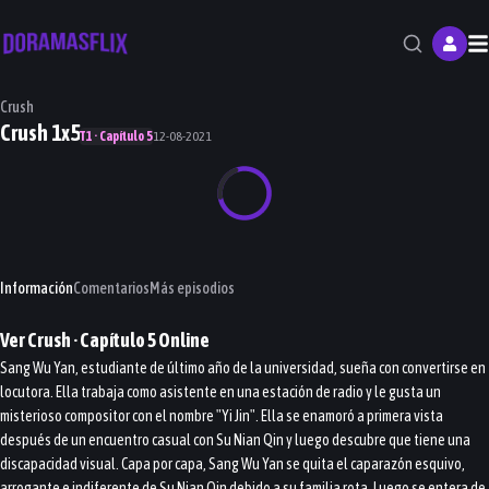
M
Crush
Crush 1x5
T1 · Capítulo 5
12-08-2021
Información
Comentarios
Más episodios
Ver
Crush
· Capítulo
5
Online
Sang Wu Yan, estudiante de último año de la universidad, sueña con convertirse en
locutora. Ella trabaja como asistente en una estación de radio y le gusta un
misterioso compositor con el nombre "Yi Jin". Ella se enamoró a primera vista
después de un encuentro casual con Su Nian Qin y luego descubre que tiene una
discapacidad visual. Capa por capa, Sang Wu Yan se quita el caparazón esquivo,
arrogante e indiferente de Su Nian Qin debido a su familia rota. Luego se entera de