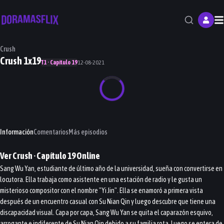
M
Crush
Crush 1x19
T1 · Capítulo 19
12-08-2021
Información
Comentarios
Más episodios
Ver
Crush
· Capítulo
19
Online
Sang Wu Yan, estudiante de último año de la universidad, sueña con convertirse en
locutora. Ella trabaja como asistente en una estación de radio y le gusta un
misterioso compositor con el nombre "Yi Jin". Ella se enamoró a primera vista
después de un encuentro casual con Su Nian Qin y luego descubre que tiene una
discapacidad visual. Capa por capa, Sang Wu Yan se quita el caparazón esquivo,
arrogante e indiferente de Su Nian Qin debido a su familia rota. Luego se entera de