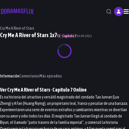
M
Cry Me A River of Stars
Cry Me A River of Stars 1x7
T1 · Capítulo 7
30-09-2021
Información
Comentarios
Más episodios
Ver
Cry Me A River of Stars
· Capítulo
7
Online
Es na historia del atractivo y versátil magistrado del condado Tao Junran (Luo
Zheng) y A Fan (Huang Riying), un propietario leal, franco y peculiar de una barcaza.
Experimentaron una serie de eventos extraños y cambiantes mientras se divertían
con su amor y odio todos los días. El magistrado Tao Junran llegó al condado de
Biyun, el llamado "patio trasero de la familia imperial", y comenzó la historia.
Quería revisar la barcaza en busca de un caso antiguo, y A Fan quería complacer al