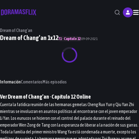
M
Dream of Chang’an
Dream of Chang’an 1x12
T1 · Capítulo 12
09-09-2021
Información
Comentarios
Más episodios
Ver
Dream of Chang’an
· Capítulo
12
Online
Cuenta la fatídica reunión de las hermanas gemelas Cheng Ruo Yun y Qiu Yan Zhi
mientras se involucran en asuntos políticos al encontrarse con el joven emperador
Li Yan. Los eunucos se hicieron con el control del palacio durante el reinado del
emperador Wen Zong de Tang con la esperanza de liberar a la nación de sus garras.
Toda la familia del primer ministro Wang Ya está condenada a muerte, excepto los
mellizos de su nieta. La hermana menor que es adoptada por Ziyi Bureau asume el