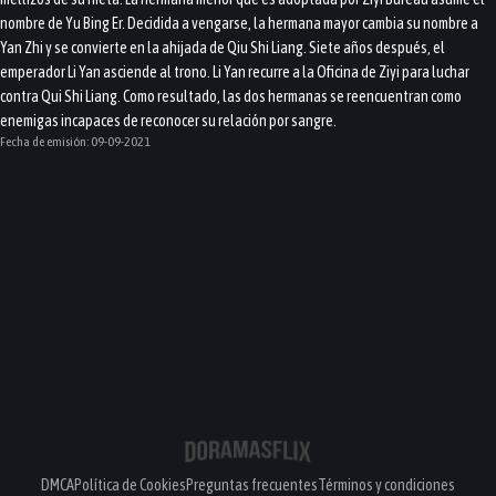
nombre de Yu Bing Er. Decidida a vengarse, la hermana mayor cambia su nombre a
Yan Zhi y se convierte en la ahijada de Qiu Shi Liang. Siete años después, el
emperador Li Yan asciende al trono. Li Yan recurre a la Oficina de Ziyi para luchar
contra Qui Shi Liang. Como resultado, las dos hermanas se reencuentran como
enemigas incapaces de reconocer su relación por sangre.
Fecha de emisión:
09-09-2021
DMCA
Política de Cookies
Preguntas frecuentes
Términos y condiciones