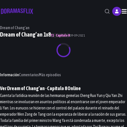
M
Dream of Chang’an
Dream of Chang’an 1x8
T1 · Capítulo 8
09-09-2021
Información
Comentarios
Más episodios
Ver
Dream of Chang’an
· Capítulo
8
Online
Cuenta la fatídica reunión de las hermanas gemelas Cheng Ruo Yun y Qiu Yan Zhi
mientras se involucran en asuntos políticos al encontrarse con el joven emperador
Li Yan. Los eunucos se hicieron con el control del palacio durante el reinado del
emperador Wen Zong de Tang con la esperanza de liberar a la nación de sus garras.
Toda la familia del primer ministro Wang Ya está condenada a muerte, excepto los
mellizos de su nieta. La hermana menor que es adoptada por Ziyi Bureau asume el