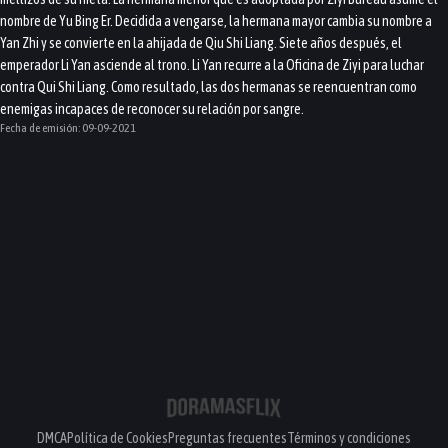
nombre de Yu Bing Er. Decidida a vengarse, la hermana mayor cambia su nombre a
Yan Zhi y se convierte en la ahijada de Qiu Shi Liang. Siete años después, el
emperador Li Yan asciende al trono. Li Yan recurre a la Oficina de Ziyi para luchar
contra Qui Shi Liang. Como resultado, las dos hermanas se reencuentran como
enemigas incapaces de reconocer su relación por sangre.
Fecha de emisión:
09-09-2021
DMCA
Política de Cookies
Preguntas frecuentes
Términos y condiciones