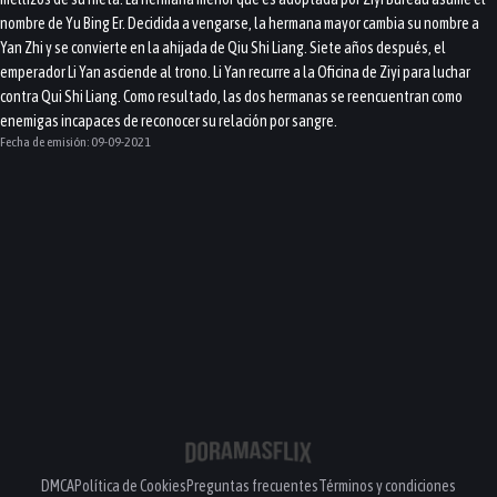
nombre de Yu Bing Er. Decidida a vengarse, la hermana mayor cambia su nombre a
Yan Zhi y se convierte en la ahijada de Qiu Shi Liang. Siete años después, el
emperador Li Yan asciende al trono. Li Yan recurre a la Oficina de Ziyi para luchar
contra Qui Shi Liang. Como resultado, las dos hermanas se reencuentran como
enemigas incapaces de reconocer su relación por sangre.
Fecha de emisión:
09-09-2021
DMCA
Política de Cookies
Preguntas frecuentes
Términos y condiciones