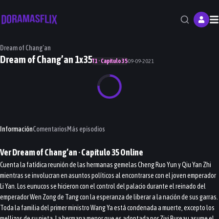
M
Dream of Chang’an
Dream of Chang’an 1x35
T1 · Capítulo 35
09-09-2021
Información
Comentarios
Más episodios
Ver
Dream of Chang’an
· Capítulo
35
Online
Cuenta la fatídica reunión de las hermanas gemelas Cheng Ruo Yun y Qiu Yan Zhi
mientras se involucran en asuntos políticos al encontrarse con el joven emperador
Li Yan. Los eunucos se hicieron con el control del palacio durante el reinado del
emperador Wen Zong de Tang con la esperanza de liberar a la nación de sus garras.
Toda la familia del primer ministro Wang Ya está condenada a muerte, excepto los
mellizos de su nieta. La hermana menor que es adoptada por Ziyi Bureau asume el