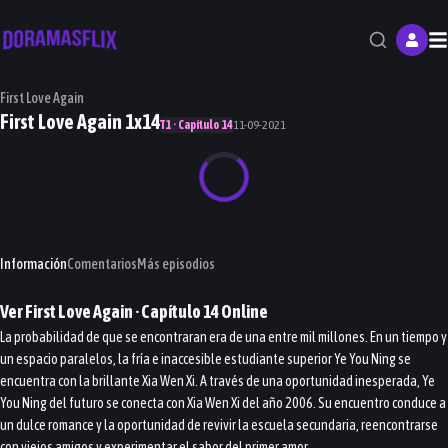
M
First Love Again
First Love Again 1x14
T1 · Capítulo 14
11-09-2021
Información
Comentarios
Más episodios
Ver
First Love Again
· Capítulo
14
Online
La probabilidad de que se encontraran era de una entre mil millones. En un tiempo y
un espacio paralelos, la fría e inaccesible estudiante superior Ye You Ning se
encuentra con la brillante Xia Wen Xi. A través de una oportunidad inesperada, Ye
You Ning del futuro se conecta con Xia Wen Xi del año 2006. Su encuentro conduce a
un dulce romance y la oportunidad de revivir la escuela secundaria, reencontrarse
con viejos amigos y experimentar el sabor del primer amor.