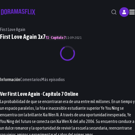
M
First Love Again
First Love Again 1x7
T1 · Capítulo 7
11-09-2021
Información
Comentarios
Más episodios
Ver
First Love Again
· Capítulo
7
Online
La probabilidad de que se encontraran era de una entre mil millones. En un tiempo y
un espacio paralelos, la fría e inaccesible estudiante superior Ye You Ning se
encuentra con la brillante Xia Wen Xi. A través de una oportunidad inesperada, Ye
You Ning del futuro se conecta con Xia Wen Xi del año 2006. Su encuentro conduce a
un dulce romance y la oportunidad de revivir la escuela secundaria, reencontrarse
con viejos amigos y experimentar el sabor del primer amor.