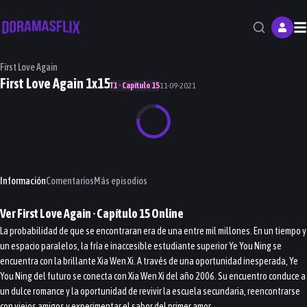
M
First Love Again
First Love Again 1x15
T1 · Capítulo 15
11-09-2021
Información
Comentarios
Más episodios
Ver
First Love Again
· Capítulo
15
Online
La probabilidad de que se encontraran era de una entre mil millones. En un tiempo y
un espacio paralelos, la fría e inaccesible estudiante superior Ye You Ning se
encuentra con la brillante Xia Wen Xi. A través de una oportunidad inesperada, Ye
You Ning del futuro se conecta con Xia Wen Xi del año 2006. Su encuentro conduce a
un dulce romance y la oportunidad de revivir la escuela secundaria, reencontrarse
con viejos amigos y experimentar el sabor del primer amor.