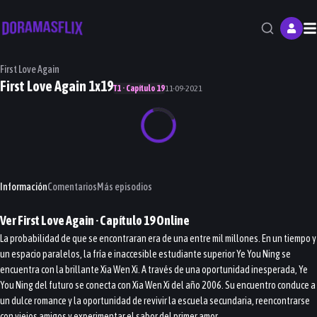
M
First Love Again
First Love Again 1x19
T1 · Capítulo 19
11-09-2021
Información
Comentarios
Más episodios
Ver
First Love Again
· Capítulo
19
Online
La probabilidad de que se encontraran era de una entre mil millones. En un tiempo y
un espacio paralelos, la fría e inaccesible estudiante superior Ye You Ning se
encuentra con la brillante Xia Wen Xi. A través de una oportunidad inesperada, Ye
You Ning del futuro se conecta con Xia Wen Xi del año 2006. Su encuentro conduce a
un dulce romance y la oportunidad de revivir la escuela secundaria, reencontrarse
con viejos amigos y experimentar el sabor del primer amor.