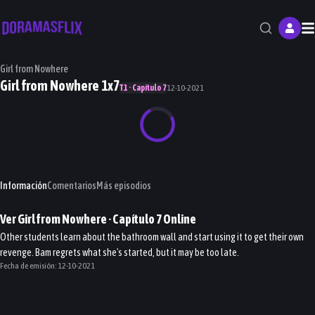
M
Girl from Nowhere
Girl from Nowhere 1x7
T1 · Capítulo 7
12-10-2021
Información
Comentarios
Más episodios
Ver
Girl from Nowhere
· Capítulo
7
Online
Other students learn about the bathroom wall and start using it to get their own
revenge. Bam regrets what she's started, but it may be too late.
Fecha de emisión:
12-10-2021