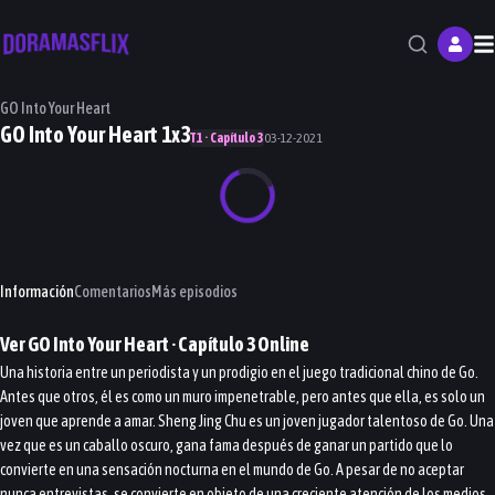
M
GO Into Your Heart
GO Into Your Heart 1x3
T1 · Capítulo 3
03-12-2021
Información
Comentarios
Más episodios
Ver
GO Into Your Heart
· Capítulo
3
Online
Una historia entre un periodista y un prodigio en el juego tradicional chino de Go.
Antes que otros, él es como un muro impenetrable, pero antes que ella, es solo un
joven que aprende a amar. Sheng Jing Chu es un joven jugador talentoso de Go. Una
vez que es un caballo oscuro, gana fama después de ganar un partido que lo
convierte en una sensación nocturna en el mundo de Go. A pesar de no aceptar
nunca entrevistas, se convierte en objeto de una creciente atención de los medios.