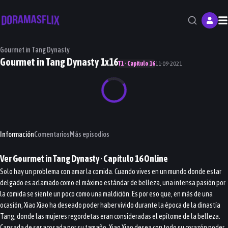
M
Gourmet in Tang Dynasty
Gourmet in Tang Dynasty 1x16
T1 · Capítulo 16
11-09-2021
Información
Comentarios
Más episodios
Ver
Gourmet in Tang Dynasty
· Capítulo
16
Online
Solo hay un problema con amar la comida. Cuando vives en un mundo donde estar
delgado es aclamado como el máximo estándar de belleza, una intensa pasión por
la comida se siente un poco como una maldición. Es por eso que, en más de una
ocasión, Xiao Xiao ha deseado poder haber vivido durante la época de la dinastía
Tang, donde las mujeres regordetas eran consideradas el epítome de la belleza.
Cansada de ser acosada por su tamaño, Xiao Xiao desea con todo su corazón poder