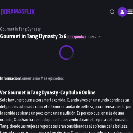
M
Gourmet in Tang Dynasty
Gourmet in Tang Dynasty 1x6
T1 · Capítulo 6
11-09-2021
Información
Comentarios
Más episodios
Ver
Gourmet in Tang Dynasty
· Capítulo
6
Online
Solo hay un problema con amar la comida. Cuando vives en un mundo donde estar
delgado es aclamado como el máximo estándar de belleza, una intensa pasión por
la comida se siente un poco como una maldición. Es por eso que, en más de una
ocasión, Xiao Xiao ha deseado poder haber vivido durante la época de la dinastía
Tang, donde las mujeres regordetas eran consideradas el epítome de la belleza.
Cansada de ser acosada por su tamaño, Xiao Xiao desea con todo su corazón poder