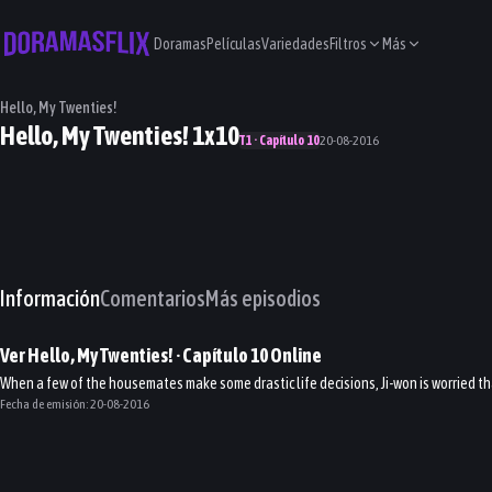
Doramas
Películas
Variedades
Filtros
Más
Hello, My Twenties!
Hello, My Twenties! 1x10
T1 · Capítulo 10
20-08-2016
Información
Comentarios
Más episodios
Ver
Hello, My Twenties!
· Capítulo
10
Online
When a few of the housemates make some drastic life decisions, Ji-won is worried that
Fecha de emisión:
20-08-2016