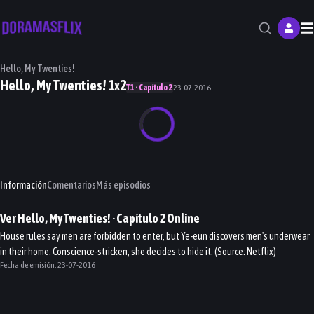
M
Hello, My Twenties!
Hello, My Twenties! 1x2
T1 · Capítulo 2
23-07-2016
Información
Comentarios
Más episodios
Ver
Hello, My Twenties!
· Capítulo
2
Online
House rules say men are forbidden to enter, but Ye-eun discovers men's underwear
in their home. Conscience-stricken, she decides to hide it. (Source: Netflix)
Fecha de emisión:
23-07-2016