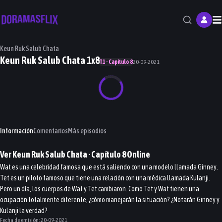
M
Keun Ruk Salub Chata
Keun Ruk Salub Chata 1x8
T1 · Capítulo 8
20-09-2021
Información
Comentarios
Más episodios
Ver
Keun Ruk Salub Chata
· Capítulo
8
Online
Wat es una celebridad famosa que está saliendo con una modelo llamada Ginney.
Tet es un piloto famoso que tiene una relación con una médica llamada Kulanji.
Pero un día, los cuerpos de Wat y Tet cambiaron. Como Tet y Wat tienen una
ocupación totalmente diferente, ¿cómo manejarán la situación? ¿Notarán Ginney y
Kulanji la verdad?
Fecha de emisión:
20-09-2021