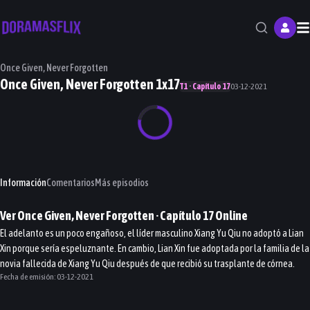
M
Once Given, Never Forgotten
Once Given, Never Forgotten 1x17
T1 · Capítulo 17
03-12-2021
Información
Comentarios
Más episodios
Ver
Once Given, Never Forgotten
· Capítulo
17
Online
El adelanto es un poco engañoso, el líder masculino Xiang Yu Qiu no adoptó a Lian
Xin porque sería espeluznante. En cambio, Lian Xin fue adoptada por la familia de la
novia fallecida de Xiang Yu Qiu después de que recibió su trasplante de córnea.
Fecha de emisión:
03-12-2021